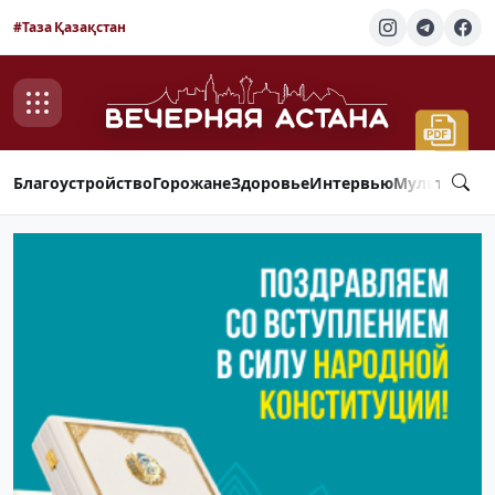
#Таза Қазақстан
Благоустройство
Горожане
Здоровье
Интервью
Мультимед