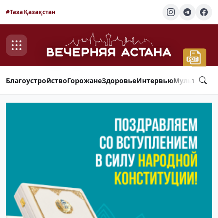
#Таза Қазақстан
Благоустройство
Горожане
Здоровье
Интервью
Мультимед