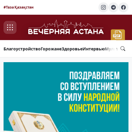
#Таза Қазақстан
Благоустройство
Горожане
Здоровье
Интервью
Мультимед