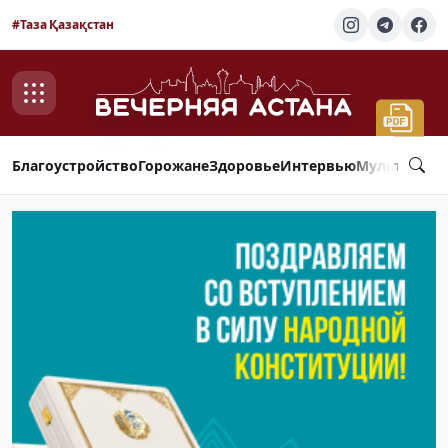
#Таза Қазақстан
Благоустройство
Горожане
Здоровье
Интервью
Мультимед