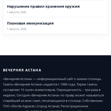
Нарушение правил хранения оружия
1 августа, 2026
Плановая иммунизация
1 августа, 2026
ВЕЧЕРНЯЯ АСТАНА
«Вечерняя Астана» — информационный сайт о жизни столицы.
Газета «Вечерняя Астана» издается с 1990 года. Тираж газеты
составляет 15 тысяч экземпляров. Периодичность – три раза в
неделю. Сегодня «Вечерняя Астана» по праву может называться
старейшей из всех газет, печатающихся в столице. Собственник:
ТОО «Elorda Aqparat» (город Астана). Регистрационное