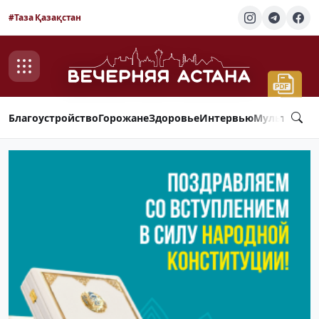
#Таза Қазақстан
Благоустройство
Горожане
Здоровье
Интервью
Мультимед