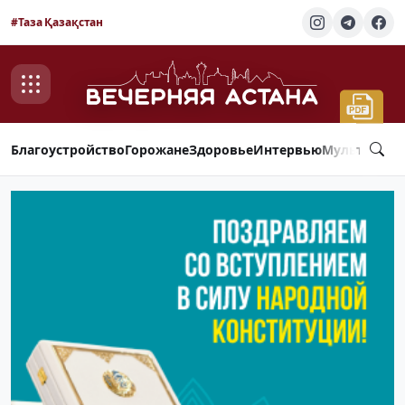
#Таза Қазақстан
Благоустройство
Горожане
Здоровье
Интервью
Мультимед