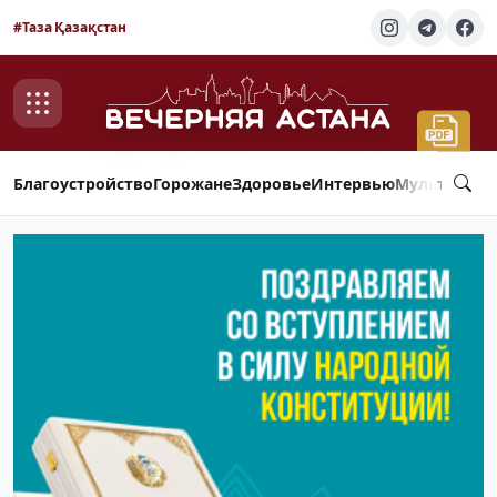
#Таза Қазақстан
Благоустройство
Горожане
Здоровье
Интервью
Мультимед