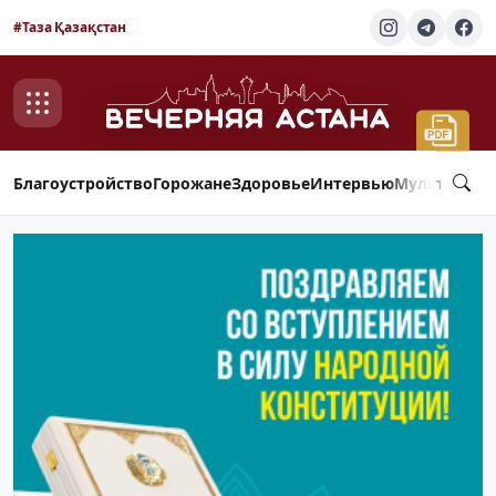
#Таза Қазақстан
Благоустройство
Горожане
Здоровье
Интервью
Мультимед