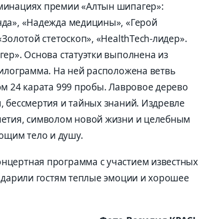
минациях премии «Алтын шипагер»:
да», «Надежда медицины», «Герой
Золотой стетоскоп», «HealthTech-лидер».
ер». Основа статуэтки выполнена из
килограмма. На ней расположена ветвь
ом 24 карата 999 пробы. Лавровое дерево
, бессмертия и тайных знаний. Издревле
летия, символом новой жизни и целебным
щим тело и душу.
нцертная программа с участием известных
подарили гостям теплые эмоции и хорошее