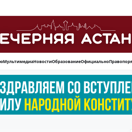
ью
Мультимедиа
Новости
Образование
Официально
Правопор