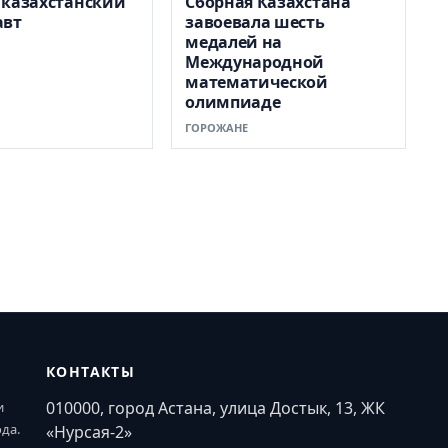
 казахстанский
Сборная Казахстана
авт
завоевала шесть
медалей на
Международной
математической
олимпиаде
ГОРОЖАНЕ
КОНТАКТЫ
010000, город Астана, улица Достык, 13, ЖК
и
ода.
«Нурсая-2»