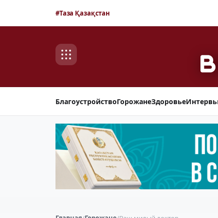
#Таза Қазақстан
Благоустройство
Горожане
Здоровье
Интерв
Главная
/
Горожане
/
Ваш милый доктор