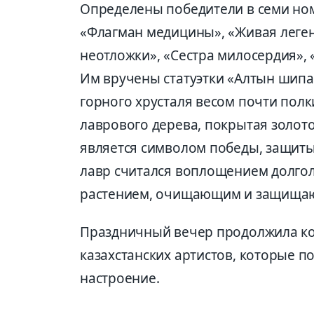
Определены победители в семи но
«Флагман медицины», «Живая леген
неотложки», «Сестра милосердия», «
Им вручены статуэтки «Алтын шипаг
горного хрусталя весом почти пол
лаврового дерева, покрытая золот
является символом победы, защиты
лавр считался воплощением долго
растением, очищающим и защищаю
Праздничный вечер продолжила ко
казахстанских артистов, которые 
настроение.