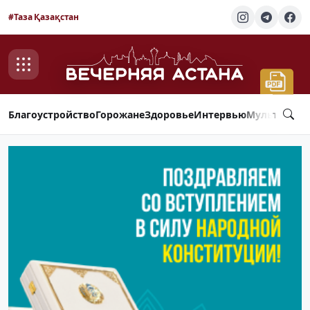
#Таза Қазақстан
Благоустройство
Горожане
Здоровье
Интервью
Мультимед