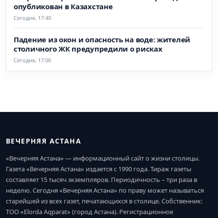
опубликован в Казахстане
Сегодня, 17:40
Падение из окон и опасность на воде: жителей
столичного ЖК предупредили о рисках
Сегодня, 17:00
ВЕЧЕРНЯЯ АСТАНА
«Вечерняя Астана» — информационный сайт о жизни столицы.
Газета «Вечерняя Астана» издается с 1990 года. Тираж газеты
составляет 15 тысяч экземпляров. Периодичность – три раза в
неделю. Сегодня «Вечерняя Астана» по праву может называться
старейшей из всех газет, печатающихся в столице. Собственник:
ТОО «Elorda Aqparat» (город Астана). Регистрационное