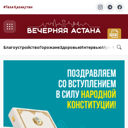
#Таза Қазақстан
Благоустройство
Горожане
Здоровье
Интервью
Мультимед