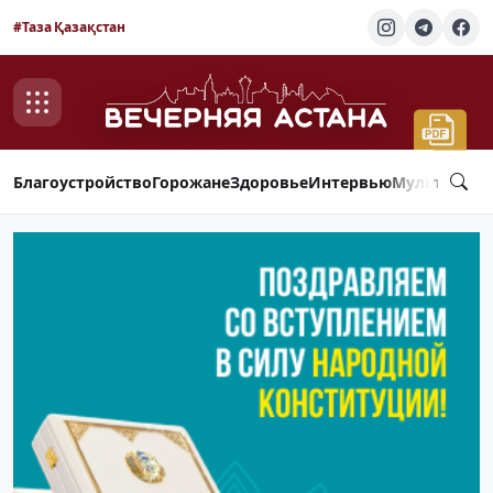
#Таза Қазақстан
Благоустройство
Горожане
Здоровье
Интервью
Мультимед