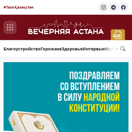
#Таза Қазақстан
Благоустройство
Горожане
Здоровье
Интервью
Мультимед