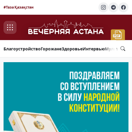
#Таза Қазақстан
Благоустройство
Горожане
Здоровье
Интервью
Мультимед