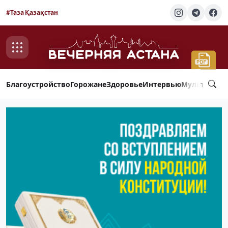
#Таза Қазақстан
Благоустройство
Горожане
Здоровье
Интервью
Мультимед