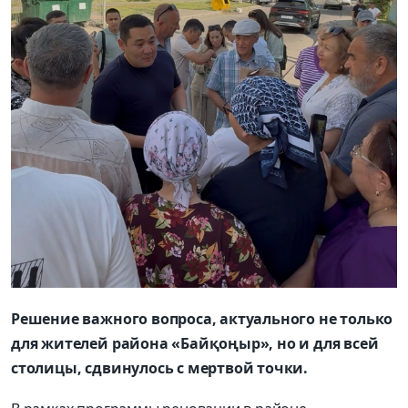
Решение важного вопроса, актуального не только
для жителей района «Бай
қ
о
ң
ыр», но и для всей
столицы, сдвинулось с м
е
ртвой точки.