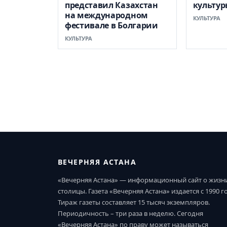
представил Казахстан
культур
на международном
КУЛЬТУРА
фестивале в Болгарии
КУЛЬТУРА
ВЕЧЕРНЯЯ АСТАНА
«Вечерняя Астана» — информационный сайт о жизн
столицы. Газета «Вечерняя Астана» издается с 1990 г
Тираж газеты составляет 15 тысяч экземпляров.
Периодичность – три раза в неделю. Сегодня
«Вечерняя Астана» по праву может называться