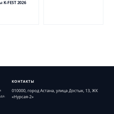
ы K-FEST 2026
КОНТАКТЫ
010000, город Астана, улица Достык, 13, ЖК
и
ода.
«Нурсая-2»