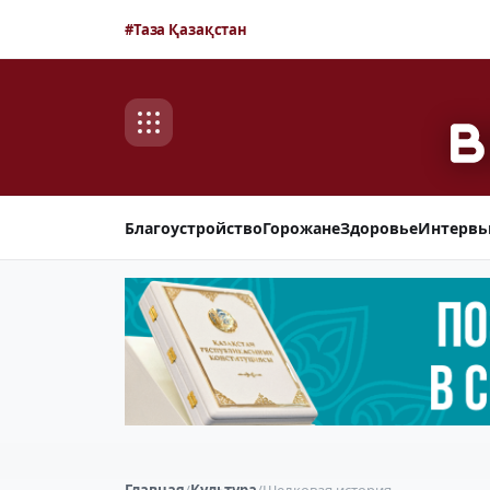
#Таза Қазақстан
Благоустройство
Горожане
Здоровье
Интерв
Главная
/
Культура
/
Шелковая история