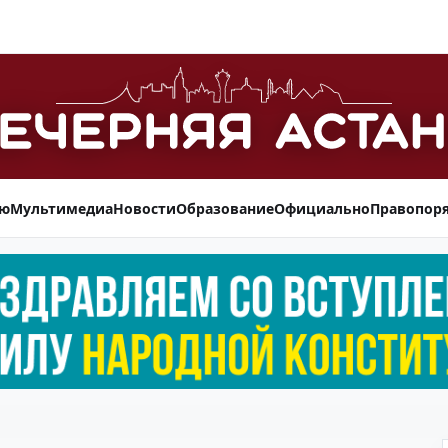
ью
Мультимедиа
Новости
Образование
Официально
Правопор