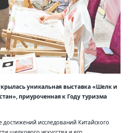
ткрылась уникальная выставка «Шелк и
стан», приуроченная к Году туризма
е достижений исследований Китайского
ти шелкового искусства и его