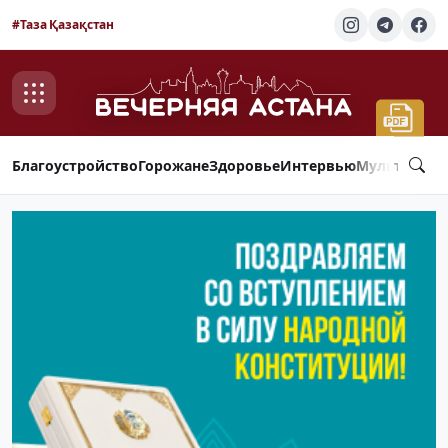
#Таза Қазақстан
Благоустройство
Горожане
Здоровье
Интервью
Мультимед