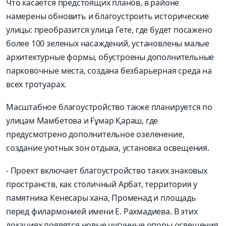
Что касается предстоящих планов, в районе
намерены обновить и благоустроить исторические
улицы: преобразится улица Гете, где будет посажено
более 100 зеленых насаждений, установлены малые
архитектурные формы, обустроены дополнительные
парковочные места, создана безбарьерная среда на
всех тротуарах.
Масштабное благоустройство также планируется по
улицам Мамбетова и Ғұмар Қараш, где
предусмотрено дополнительное озеленение,
создание уютных зон отдыха, установка освещения.
- Проект включает благоустройство таких знаковых
пространств, как столичный Арбат, территория у
памятника Кенесары хана, Променад и площадь
перед филармонией имени Е. Рахмадиева. В этих
локациях появятся новые чугунные опоры освещения