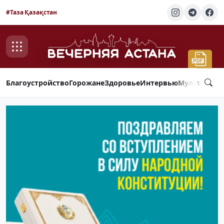
#Таза Қазақстан
Благоустройство
Горожане
Здоровье
Интервью
Мультимед