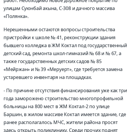
работ. Необходимо новое дорожное покрытие по
улицам Суюнбай акына, С-308 и дачного массива
«Полянка».
Нерешенными остаются вопросы строительства
пристройки к школе № 41, реконструкции здания
бывшего колледжа в ЖМ Коктал под государственный
детский сад, ремонта школ-гимназий № 68 и № 67, а
также государственных детских садов № 85
«Мейржан» и № 39 «Меруерт», где требуется замена
устаревшего инвентаря на площадках.
- По причине отсутствия финансирования уже как три
года заморожено строительство многопрофильной
больницы на 800 мест в ЖМ Коктал-2 по улице
Баршин, в жилом массиве Коктал имеется здание, где
ранее располагалось МЧС, жители района просят
здесь открыть поликлинику. Среди прочих поднят