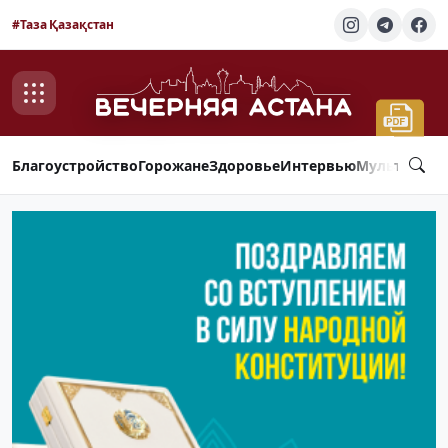
#Таза Қазақстан
Благоустройство
Горожане
Здоровье
Интервью
Мультимед