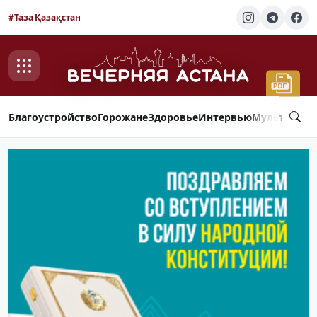
#Таза Қазақстан
Благоустройство
Горожане
Здоровье
Интервью
Мультимед