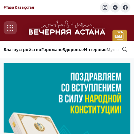
#Таза Қазақстан
Благоустройство
Горожане
Здоровье
Интервью
Мультимед