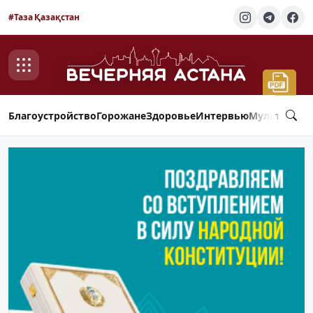
#Таза Қазақстан
Благоустройство
Горожане
Здоровье
Интервью
Мультимед