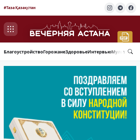
#Таза Қазақстан
Благоустройство
Горожане
Здоровье
Интервью
Мультимед