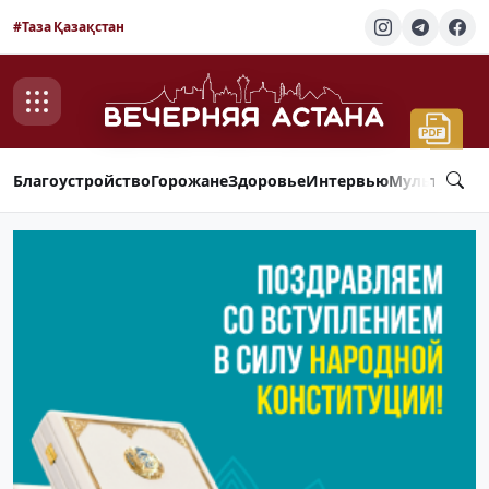
#Таза Қазақстан
Благоустройство
Горожане
Здоровье
Интервью
Мультимед