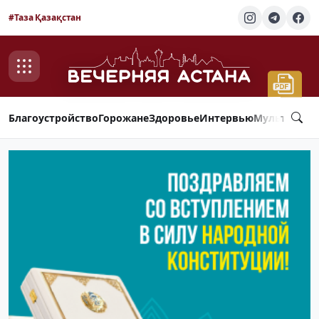
#Таза Қазақстан
Благоустройство
Горожане
Здоровье
Интервью
Мультимед