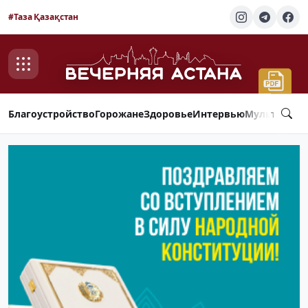
#Таза Қазақстан
Благоустройство
Горожане
Здоровье
Интервью
Мультимед