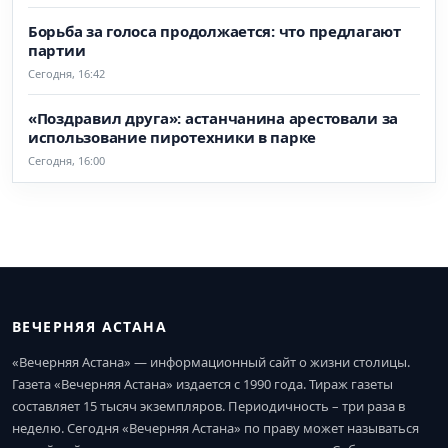
Борьба за голоса продолжается: что предлагают
партии
Сегодня, 16:42
«Поздравил друга»: астанчанина арестовали за
использование пиротехники в парке
Сегодня, 16:00
ВЕЧЕРНЯЯ АСТАНА
«Вечерняя Астана» — информационный сайт о жизни столицы.
Газета «Вечерняя Астана» издается с 1990 года. Тираж газеты
составляет 15 тысяч экземпляров. Периодичность – три раза в
неделю. Сегодня «Вечерняя Астана» по праву может называться