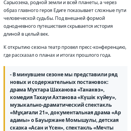
Сарыозека, родной земли и всей планеты, а через
образ главного героя Едиге показывает сложные пути
человеческой судьбы. Под внешней формой
однодневного путешествия скрывается история
длиной в целый век.
К открытию сезона театр провел пресс-конференцию,
где рассказал о планах и итогах прошлого года.
- В минувшем сезоне мы представили ряд
новых и содержательных постановок:
драма Мухтара Шаханова «Танакөз»,
комедия Тахауи Ахтанова «Күшік күйеу»,
музыкально-драматический спектакль
«Мұқағали 21», документальная драма «Ар
адамы» о Бауыржане Момышулы, детская
сказка «Асан и Үсен», спектакль «Мечты