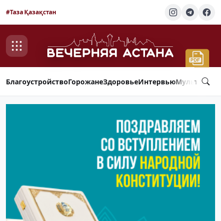
#Таза Қазақстан
Благоустройство
Горожане
Здоровье
Интервью
Мультимед