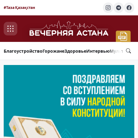
#Таза Қазақстан
Благоустройство
Горожане
Здоровье
Интервью
Мультимед