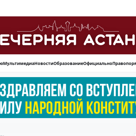
ью
Мультимедиа
Новости
Образование
Официально
Правопор
ин