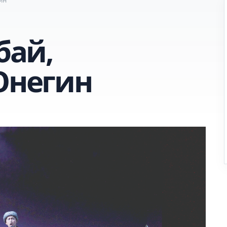
бай,
Онегин