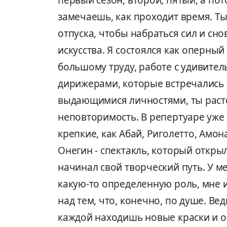
первый сезон, второй, пятый, а пот
замечаешь, как проходит время. Т
отпуска, чтобы набраться сил и сн
искусства. Я состоялся как оперный
большому труду, работе с удивите
дирижерами, которые встречались н
выдающимися личностями, ты раст
неповторимость. В репертуаре уже 
крепкие, как Абай, Риголетто, Амона
Онегин - спектакль, который открыл
начинал свой творческий путь. У м
какую-то определенную роль, мне и
над тем, что, конечно, по душе. Ве
каждой находишь новые краски и об