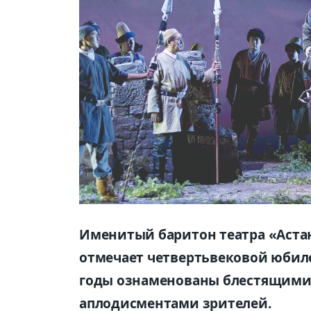
Именитый баритон театра «Астан
отмечает четвертьвековой юбиле
годы ознаменованы блестящими
аплодисментами зрителей.