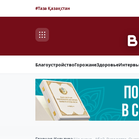
#Таза Қазақстан
Благоустройство
Горожане
Здоровье
Интерв
Главная
/
Культура
/
На сцене - Абай, Риголетто, Онег