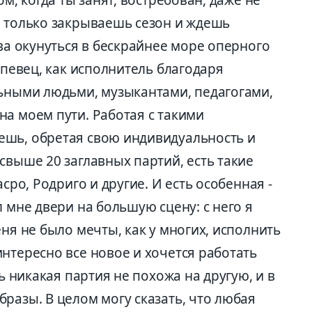
ом, когда ты занят, востребован, даже не
ы только закрываешь сезон и ждешь
ова окунуться в бескрайнее море оперного
 певец, как исполнитель благодаря
льными людьми, музыкантами, педагогами,
а моем пути. Работая с такими
ешь, обретая свою индивидуальность и
свыше 20 заглавных партий, есть такие
сро, Родриго и другие. И есть особенная -
 мне двери на большую сцену: с него я
еня не было мечты, как у многих, исполнить
нтересно все новое и хочется работать
дь никакая партия не похожа на другую, и в
разы. В целом могу сказать, что любая