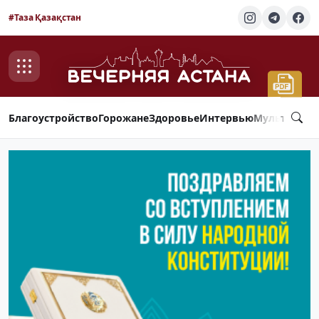
#Таза Қазақстан
Благоустройство
Горожане
Здоровье
Интервью
Мультимед