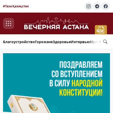
#Таза Қазақстан
Благоустройство
Горожане
Здоровье
Интервью
Мультимед