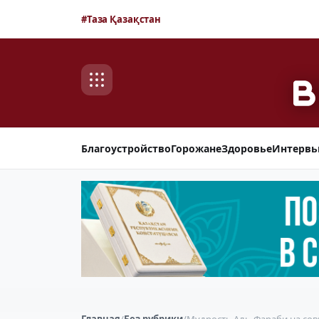
#Таза Қазақстан
Благоустройство
Горожане
Здоровье
Интерв
Главная
/
Без рубрики
/
Мудрость Аль-Фараби на со