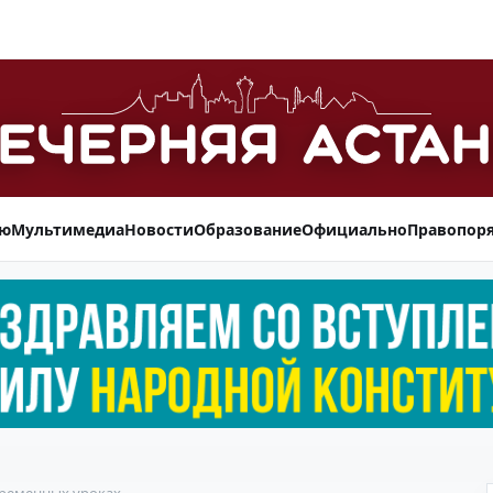
ью
Мультимедиа
Новости
Образование
Официально
Правопор
временных уроках