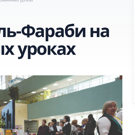
ль-Фараби на
х уроках