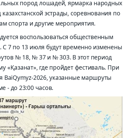
альных пород лошадей, ярмарка народных
д казахстанской эстрады, соревнования по
м спорта и другие мероприятия.
ндуется воспользоваться общественным
. С 7 по 13 июля будут временно изменены
ов № 18, № 37 и № 303. В этот период
му «Қазанат», где пройдет фестиваль. При
ия BaiQymyz-2026, указанные маршруты
е - до 23:00 часов.