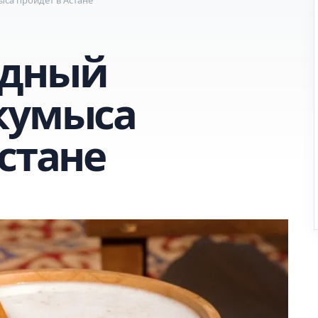
одный
кумыса
стане