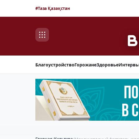
#Таза Қазақстан
Благоустройство
Горожане
Здоровье
Интерв
Главная
/
Культура
/
Международный фестиваль кумы