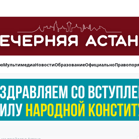
ью
Мультимедиа
Новости
Образование
Официально
Правопор
са пройдет в Астане