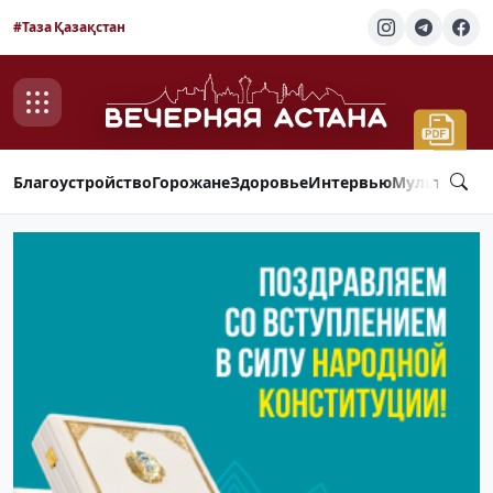
#Таза Қазақстан
Благоустройство
Горожане
Здоровье
Интервью
Мультимед