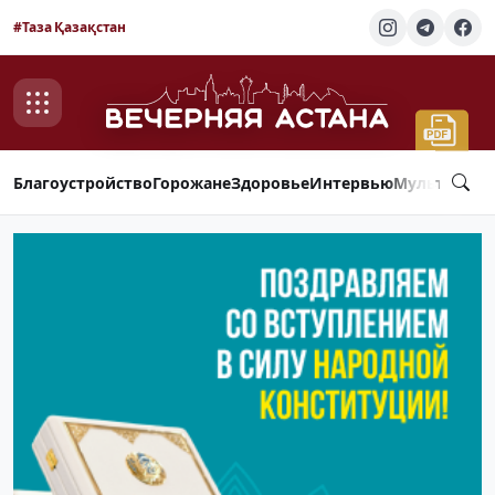
#Таза Қазақстан
Благоустройство
Горожане
Здоровье
Интервью
Мультимед