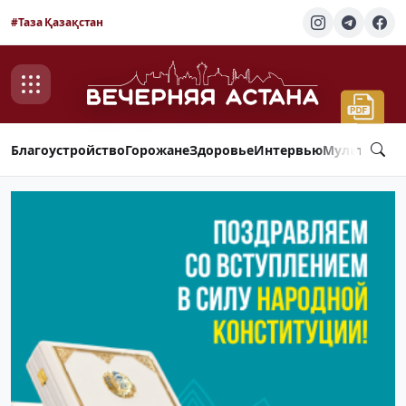
#Таза Қазақстан
Благоустройство
Горожане
Здоровье
Интервью
Мультимед