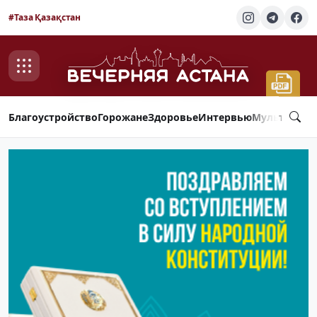
#Таза Қазақстан
Благоустройство
Горожане
Здоровье
Интервью
Мультимед