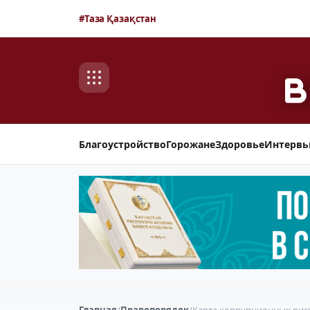
#Таза Қазақстан
Благоустройство
Горожане
Здоровье
Интерв
Главная
/
Правопорядок
/
Карта коррупционных рис