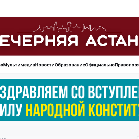
ью
Мультимедиа
Новости
Образование
Официально
Правопор
ков