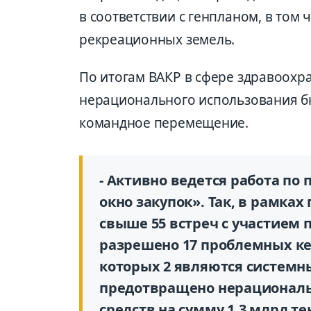
в соответствии с генпланом, в том 
рекреационных земель.
По итогам ВАКР в сфере здравоохр
нерационального использования б
командное перемещение.
- Активно ведется работа по
окно закупок». Так, в рамка
свыше 55 встреч с участием 
разрешено 17 проблемных ке
которых 2 являются системн
предотвращено нерационал
средств на сумму 1,3 млрд т