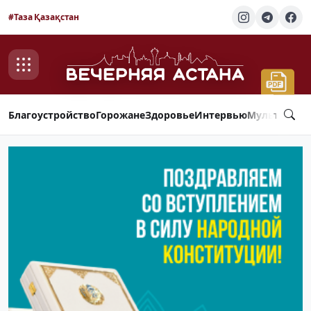
#Таза Қазақстан
Благоустройство
Горожане
Здоровье
Интервью
Мультимед