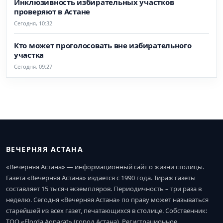
Инклюзивность избирательных участков
проверяют в Астане
Сегодня, 10:32
Кто может проголосовать вне избирательного
участка
Сегодня, 09:27
ВЕЧЕРНЯЯ АСТАНА
«Вечерняя Астана» — информационный сайт о жизни столицы.
Газета «Вечерняя Астана» издается с 1990 года. Тираж газеты
составляет 15 тысяч экземпляров. Периодичность – три раза в
неделю. Сегодня «Вечерняя Астана» по праву может называться
старейшей из всех газет, печатающихся в столице. Собственник:
ТОО «Elorda Aqparat» (город Астана). Регистрационное