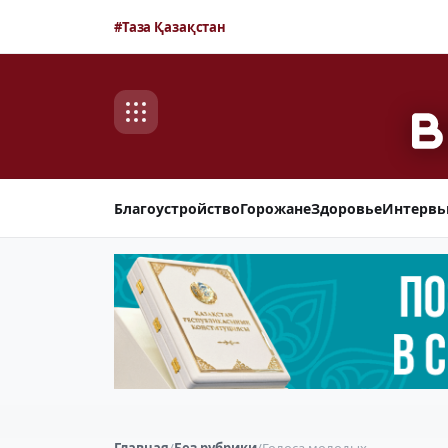
#Таза Қазақстан
Благоустройство
Горожане
Здоровье
Интерв
Главная
/
Без рубрики
/
Голоса молодых