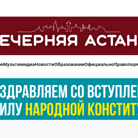
ью
Мультимедиа
Новости
Образование
Официально
Правопор