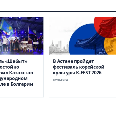
ль «Шабыт»
В Астане пройдет
остойно
фестиваль корейской
вил Казахстан
культуры K-FEST 2026
дународном
КУЛЬТУРА
ле в Болгарии