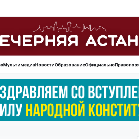
ью
Мультимедиа
Новости
Образование
Официально
Правопор