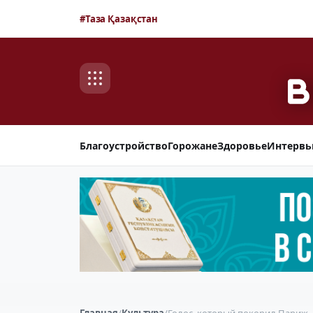
#Таза Қазақстан
Благоустройство
Горожане
Здоровье
Интерв
Главная
/
Культура
/
Голос, который покорил Париж