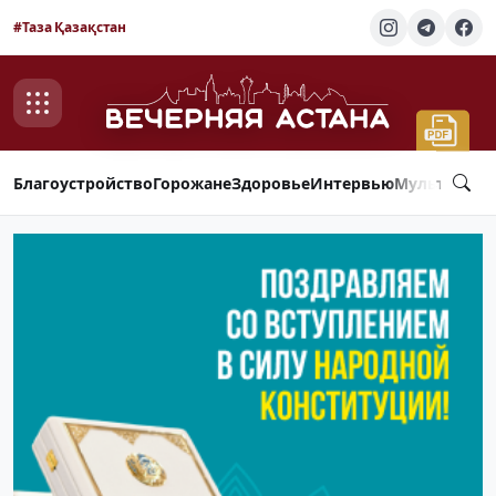
#Таза Қазақстан
Благоустройство
Горожане
Здоровье
Интервью
Мультимед