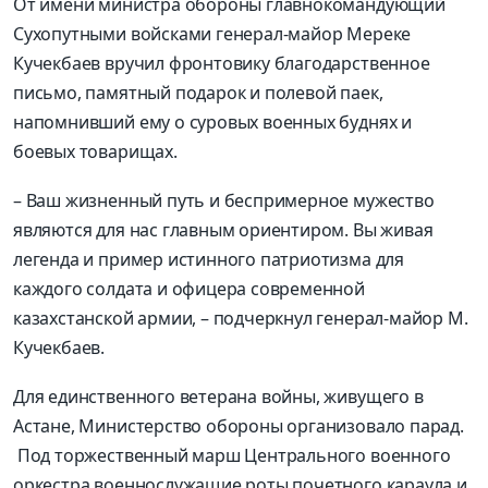
От имени министра обороны главнокомандующий
Сухопутными войсками генерал-майор Мереке
Кучекбаев вручил фронтовику благодарственное
письмо, памятный подарок и полевой паек,
напомнивший ему о суровых военных буднях и
боевых товарищах.
– Ваш жизненный путь и беспримерное мужество
являются для нас главным ориентиром. Вы живая
легенда и пример истинного патриотизма для
каждого солдата и офицера современной
казахстанской армии, – подчеркнул генерал-майор М.
Кучекбаев.
Для единственного ветерана войны, живущего в
Астане, Министерство обороны организовало парад.
Под торжественный марш Центрального военного
оркестра военнослужащие роты почетного караула и