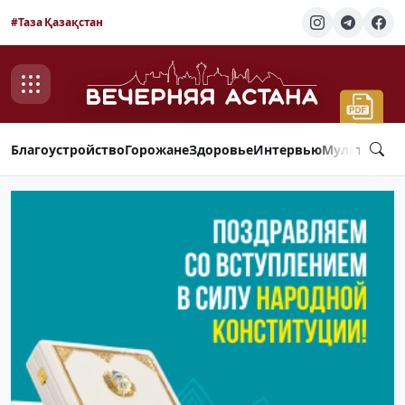
#Таза Қазақстан
Благоустройство
Горожане
Здоровье
Интервью
Мультимед