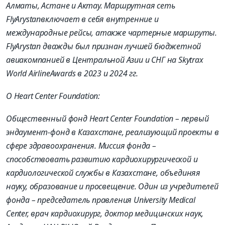
Алматы, Астане и Актау. Маршрутная сеть
FlyArystan
включает
в себя
внутренние
и
международные
рейсы,
а
также чартерные
маршруты
.
FlyArystan
дважды был признан лучшей бюджетной
авиакомпанией в Центральной Азии и СНГ на
Skytrax
World
Airline
Awards
в
2023 и 2024 гг.
О Heart Center Foundation:
Общественный фонд Heart Center Foundation – первый
эндаумент
-фонд в Казахстане,
реализующий проекты в
сфере здравоохранения. Миссия фонда –
способствовать развитию кардиохирургической и
кардиологической службы в Казахстане, объединяя
науку, образование и просвещение.
Один из учредителей
фонда – председатель правления University Medical
Center, врач кардиохирург, доктор медицинских наук,