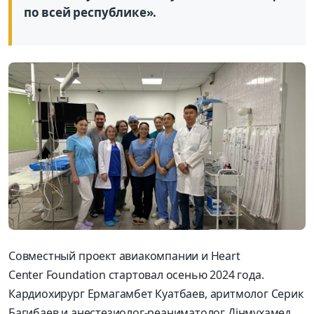
по всей р
еспублик
е
».
Совместный проект авиакомпании и
Heart
Center
Foundation
стартовал осенью 2024 года.
К
ардиохирург
Ермагамбет
Куатбаев
,
аритмолог
Серик
Багибаев
и
анестезиолог-реаниматолог
Дінмұхамед