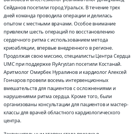
Сейданов
посетили город Уральск. В течение трех
дней команда проводила операции и делилась
опытом с местными врачами. Особое внимание
привлекли шесть операций по восстановлению
сердечного ритма с использованием метода
криоабляции
, впервые внедренного в регионе.
Продолжая свою миссию, специалисты
Центра Сердца
UMC
при поддержке
FlyArystan
посетили Костанай.
А
ритмолог
Омирбек
Нуралинов
и кардиолог Алексей
Гончаров
провели восемь интервенционных
вмешательств для пациентов с осложнениями и
нарушениями ритма сердца. Кроме того, были
организованы консультации для пациентов и мастер-
классы для врачей областного кардиологического
центра.
Заключительным этапом стала поездка в