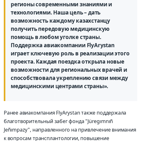
регионы современными знаниями и
технологиями. Наша цель
–
дать
возможность каждому казахстанцу
получить передовую медицинскую
помощь в любом уголке страны.
Поддержка авиакомпании
FlyArystan
играет ключевую роль в реализации этого
проекта. Каждая поездка открыла новые
возможности для региональных врачей и
способствовала укреплению связи между
медицинскими центрами страны».
Ранее авиакомпания FlyArystan также поддержала
благотворительный забег фонда
"
Jüregımnıñ
Jeñımpazy
"
, н
аправлен
ного
на привлечение внимания
к вопросам трансплантологии, повышение