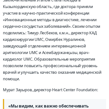
Кызылординскую область, где
доктора
приняли
участие в
научно-практической конференции
«Инновационные методы в диагностике, лечении
сердечно-сосудистых заболеваний»
. Своим опытом
поделились
: Тимур
Лесбеков
, к.м.н., директор
КАД
кардиохирургии
UMC
,
Омирбек
Нуралинов
,
заведующий отделением интервенционной
аритмологии
UMC
и
Асем
Бауржанқызы
, врач-
кардиолог
UMC
.
Образовательные мероприятия
позволили повысить профессиональный уровень
врачей и улучшить качество оказания медицинской
помощи.
Мурат
Зауыров
,
директор
Heart Center Foundation:
«Мы видим, как важно обеспечивать