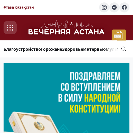
#Таза Қазақстан
Благоустройство
Горожане
Здоровье
Интервью
Мультимед