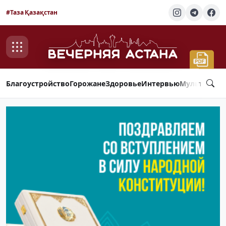
#Таза Қазақстан
Благоустройство
Горожане
Здоровье
Интервью
Мультимед