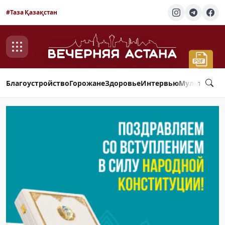
#Таза Қазақстан
Благоустройство
Горожане
Здоровье
Интервью
Мультимед