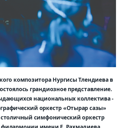
кого композитора Нургисы Тлендиева в
остоялось грандиозное представление.
выдающихся национальных коллектива -
графический оркестр «Отырар сазы»
 столичный симфонический оркестр
 филармонии имени Е. Рахмадиева.