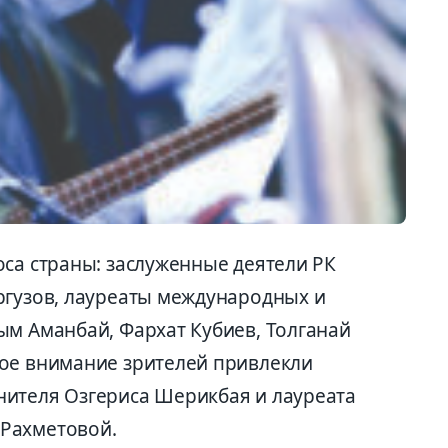
оса страны: заслуженные деятели РК
ргузов, лауреаты международных и
ым Аманбай, Фархат Кубиев, Толганай
ое внимание зрителей привлекли
нителя Озгериса Шерикбая и лауреата
Рахметовой.