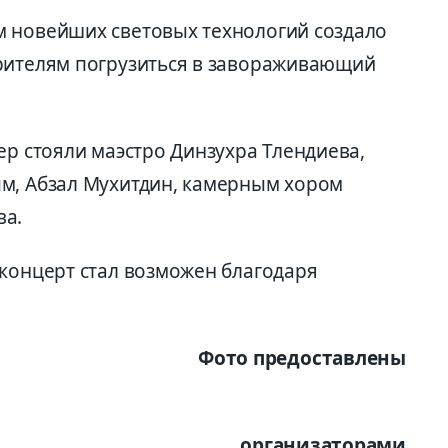
м новейших световых технологий создало
рителям погрузиться в завораживающий
ер стояли маэстро Динзухра Тлендиева,
м, Абзал Мухитдин, камерным хором
ва.
 концерт стал возможен благодаря
Фото предоставлены
организаторами