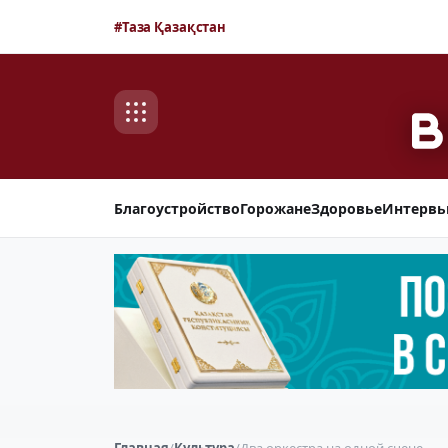
#Таза Қазақстан
Благоустройство
Горожане
Здоровье
Интерв
Главная
/
Культура
/
Два оркестра на одной сцене