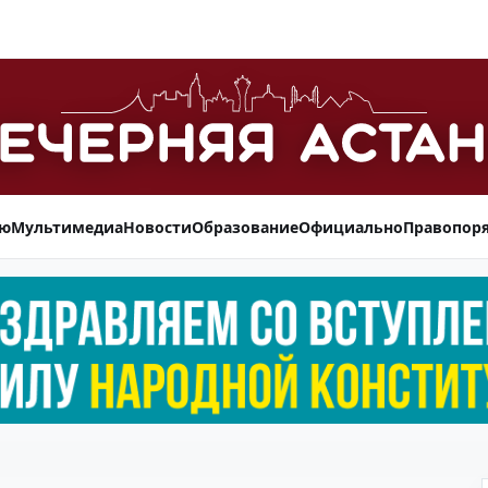
ью
Мультимедиа
Новости
Образование
Официально
Правопор