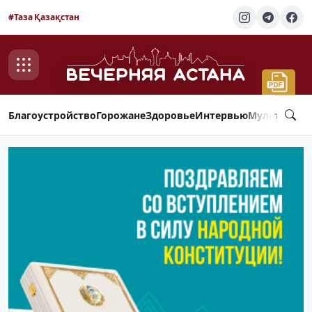
#Таза Қазақстан
Благоустройство
Горожане
Здоровье
Интервью
Мультимед