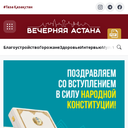
#Таза Қазақстан
Благоустройство
Горожане
Здоровье
Интервью
Мультимед