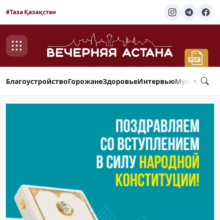
#Таза Қазақстан
Благоустройство
Горожане
Здоровье
Интервью
Мультимед